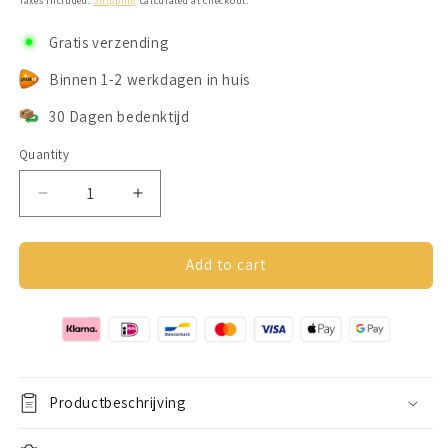
Taxes included.
Shipping
calculated at checkout.
Gratis verzending
Binnen 1-2 werkdagen in huis
30 Dagen bedenktijd
Quantity
Decrease
Increase
quantity
quantity
for
for
Despora
Despora
Add to cart
Anxiety
Anxiety
Oorbellen
Oorbellen
(Zonnebloem)
(Zonnebloem)
Goudkleurig
Goudkleurig
Productbeschrijving