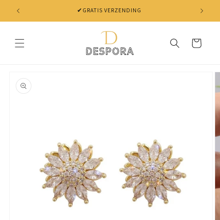
Skip to
✔GRATIS VERZENDING
content
Cart
Skip to
product
information