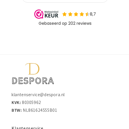
klantenservice@despora.nl
KVK:
80305962
BTW:
NL861624555B01
Klantenservice