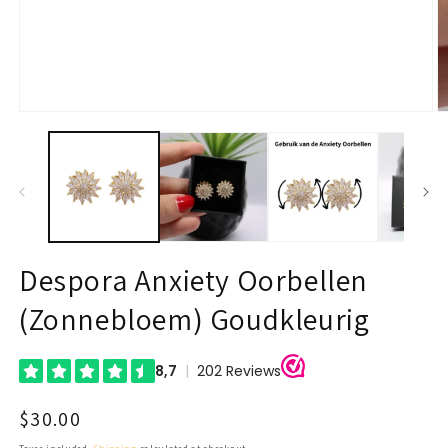
Open
O
media
m
1
2
in
in
modal
m
Despora Anxiety Oorbellen
(Zonnebloem) Goudkleurig
Regular
$30.00
price