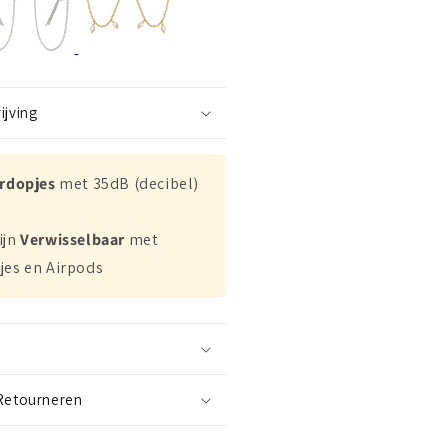
ijving
ordopjes
met 35dB (decibel)
ijn
Verwisselbaar
met
jes en Airpods
Retourneren