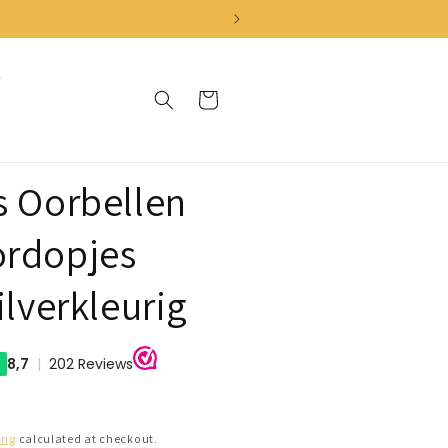
Cart
s Oorbellen
ordopjes
ilverkleurig
ing
calculated at checkout.