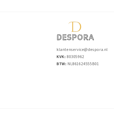
klantenservice@despora.nl
KVK:
80305962
BTW:
NL861624555B01