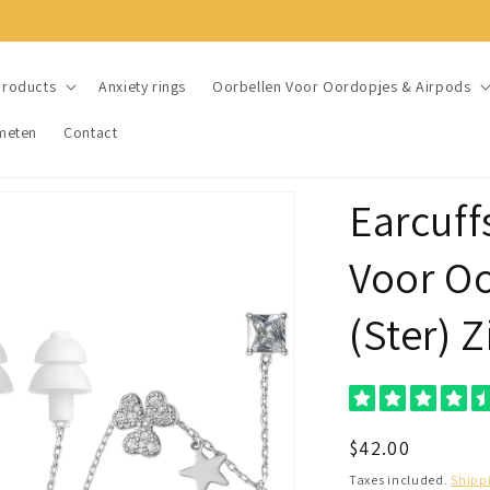
✔ NIET TEVREDEN? BINNEN 30 DAGEN JE GELD TERUG
products
Anxiety rings
Oorbellen Voor Oordopjes & Airpods
meten
Contact
Earcuff
Voor O
(Ster) Z
Regular
$42.00
price
Taxes included.
Shipp