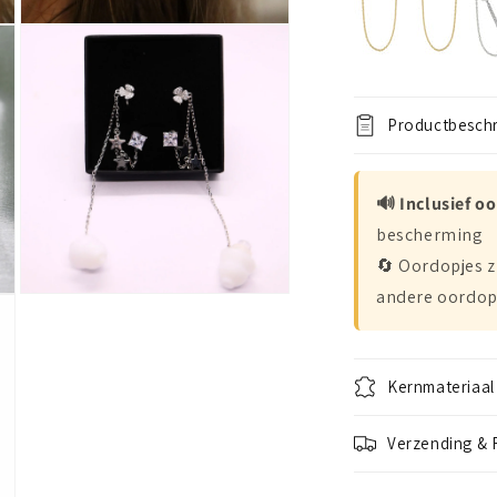
Open
media
3
in
modal
Productbeschr
🔊 Inclusief o
bescherming
🔄 Oordopjes z
andere oordop
Open
media
5
in
modal
Kernmateriaal
Verzending & 