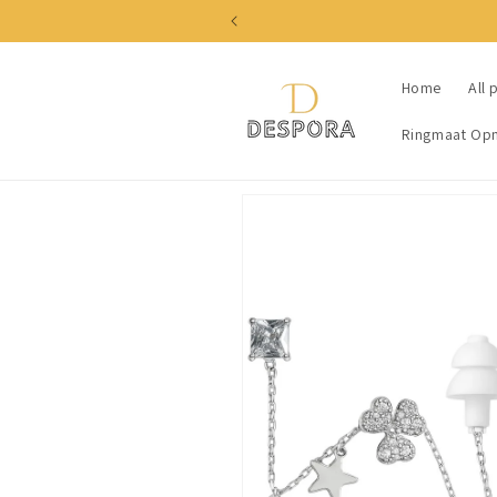
Skip to
content
Home
All 
Ringmaat Op
Skip to
product
information