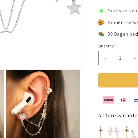
Gratis verze
Binnen 1-2 w
30 Dagen bed
Quantity
Decrease
I
quantity
q
for
f
Earcuffs
E
Oorbellen
O
Voor
V
Oordopjes
O
(Ster)
(
Zilverkleurig
Z
Andere variante