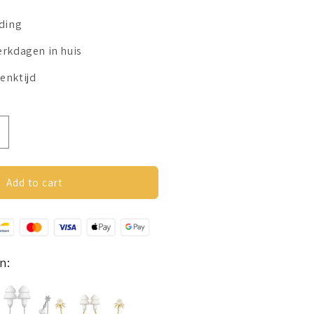
nding
erkdagen in huis
enktijd
ncrease
uantity
or
arcuffs
Add to cart
orbellen
oor
ordopjes
Ster)
ilverkleurig
n: