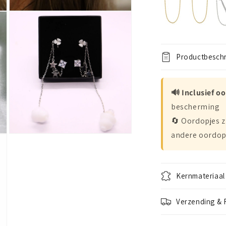
Open
media
3
in
modal
Productbeschr
🔊 Inclusief o
bescherming
🔄 Oordopjes z
andere oordop
Open
media
5
in
modal
Kernmateriaal
Verzending & 