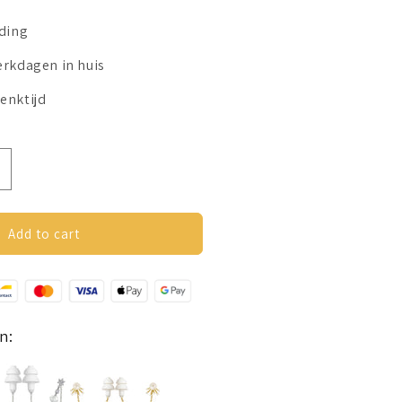
nding
erkdagen in huis
enktijd
ncrease
uantity
or
arcuffs
Add to cart
orbellen
oor
ordopjes
Ster)
ilverkleurig
n: