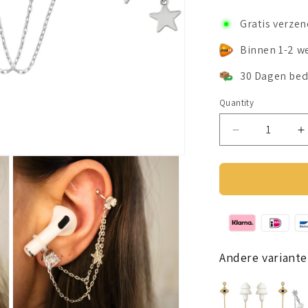
Gratis verze
Binnen 1-2 w
30 Dagen bed
Quantity
Decrease
I
quantity
q
for
f
Earcuffs
E
Oorbellen
O
Voor
V
Oordopjes
O
(Ster)
(
Zilverkleurig
Z
Andere variante