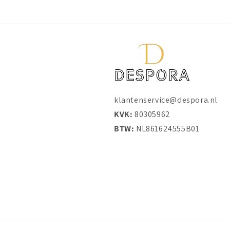
klantenservice@despora.nl
KVK:
80305962
BTW:
NL861624555B01