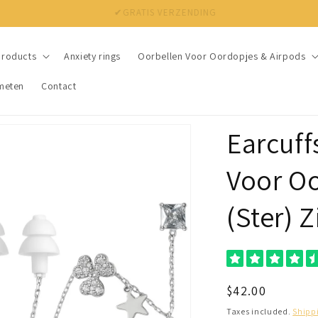
✔ NIET TEVREDEN? BINNEN 30 DAGEN JE GELD TERUG
products
Anxiety rings
Oorbellen Voor Oordopjes & Airpods
meten
Contact
Earcuff
Voor O
(Ster) Z
Regular
$42.00
price
Taxes included.
Shipp