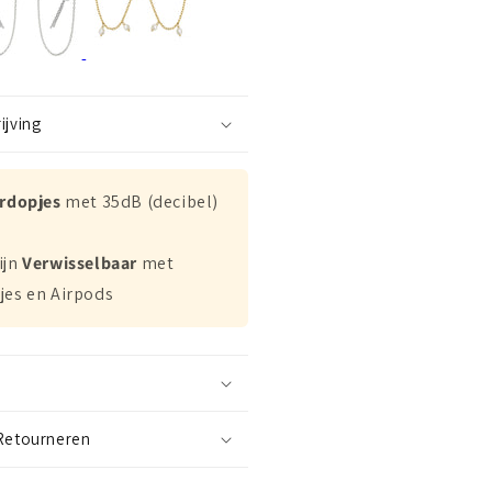
ijving
ordopjes
met 35dB (decibel)
ijn
Verwisselbaar
met
jes en Airpods
Retourneren