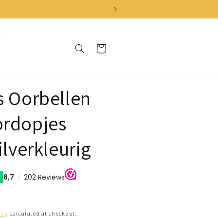
Cart
s Oorbellen
ordopjes
ilverkleurig
ing
calculated at checkout.