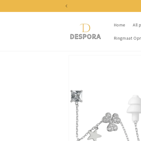
Skip to
content
Home
All 
Ringmaat Op
Skip to
product
information