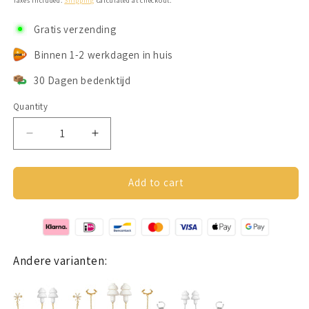
Taxes included.
Shipping
calculated at checkout.
Gratis verzending
Binnen 1-2 werkdagen in huis
30 Dagen bedenktijd
Quantity
Decrease
Increase
quantity
quantity
for
for
Earcuffs
Earcuffs
Add to cart
Voor
Voor
Oordopjes
Oordopjes
(Ster
(Ster
Kwastjes)
Kwastjes)
Goudkleurig
Goudkleurig
Andere varianten: