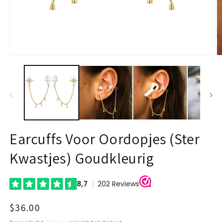
Open
O
media
m
1
2
in
in
modal
m
Earcuffs Voor Oordopjes (Ster
Kwastjes) Goudkleurig
Regular
$36.00
price