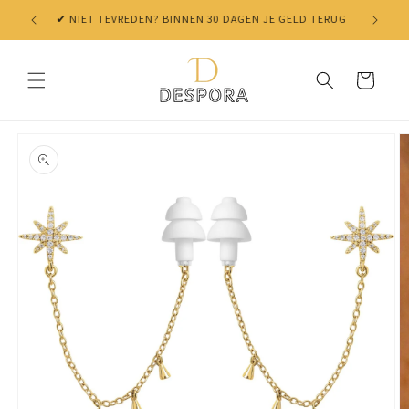
Skip to
✔ NIET TEVREDEN? BINNEN 30 DAGEN JE GELD TERUG
content
Cart
Skip to
product
information