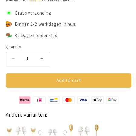
Taxes included.
Shipping
calculated at checkout.
Gratis verzending
Binnen 1-2 werkdagen in huis
30 Dagen bedenktijd
Quantity
Decrease
Increase
quantity
quantity
for
for
Oorbellen
Oorbellen
Add to cart
Voor
Voor
Oordopjes
Oordopjes
(Maan)
(Maan)
Goudkleurig
Goudkleurig
Andere varianten: