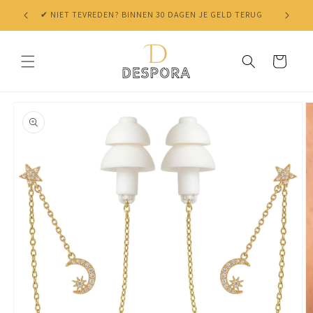
Skip to
✔ NIET TEVREDEN? BINNEN 30 DAGEN JE GELD TERUG
content
Cart
Skip to
product
information