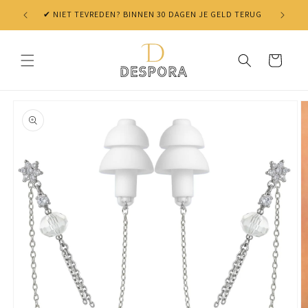
Skip to
✔ NIET TEVREDEN? BINNEN 30 DAGEN JE GELD TERUG
content
Cart
Skip to
product
information