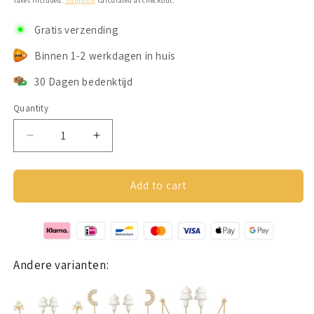
Taxes included.
Shipping
calculated at checkout.
Gratis verzending
Binnen 1-2 werkdagen in huis
30 Dagen bedenktijd
Quantity
Decrease
Increase
quantity
quantity
for
for
Oorbellen
Oorbellen
Add to cart
Voor
Voor
Oordopjes
Oordopjes
(Sliertjes)
(Sliertjes)
Zilverkleurig
Zilverkleurig
Andere varianten: