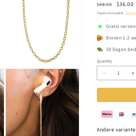
Regular
Sale
$36.00
$48.00
price
price
Taxes included.
Shipp
Gratis verze
Binnen 1-2 w
30 Dagen bed
Quantity
Decrease
I
quantity
q
for
f
Oorbellen
O
Voor
V
Oordopjes
O
(Steentjes)
(
Goudkleurig
G
Andere variante