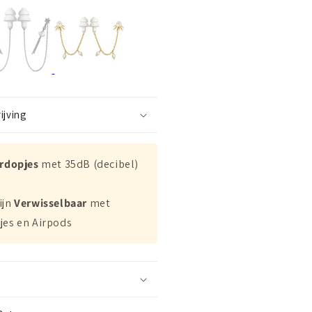
ijving
ordopjes
met 35dB (decibel)
ijn
Verwisselbaar
met
jes en Airpods