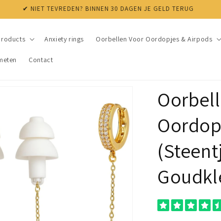
✔ NIET TEVREDEN? BINNEN 30 DAGEN JE GELD TERUG
products
Anxiety rings
Oorbellen Voor Oordopjes & Airpods
meten
Contact
Oorbell
Oordop
(Steent
Goudkl