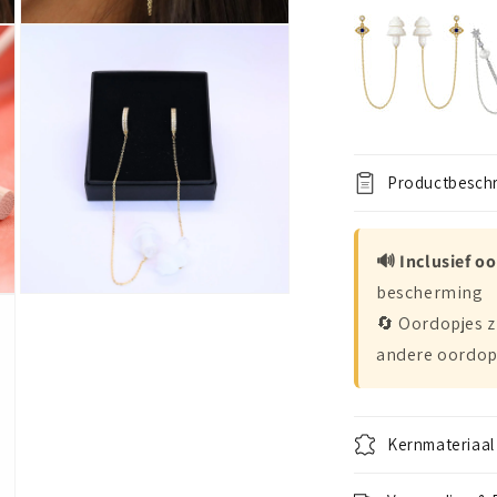
Open
media
3
in
modal
Productbeschr
🔊 Inclusief o
bescherming
Open
media
🔄 Oordopjes z
5
in
andere oordop
modal
Kernmateriaal