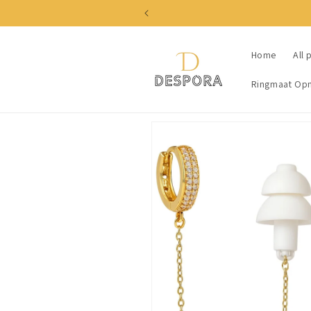
Skip to
content
Home
All 
Ringmaat Op
Skip to
product
information