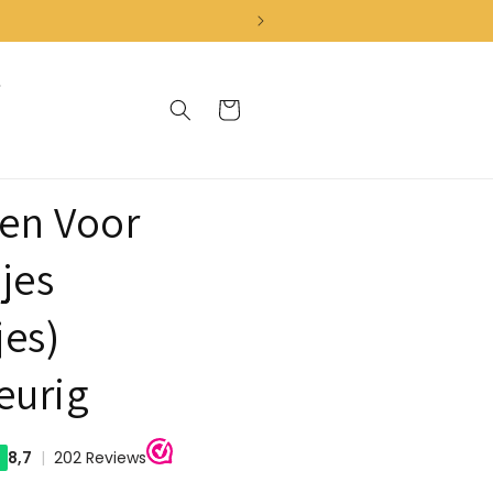
Cart
en Voor
jes
jes)
eurig