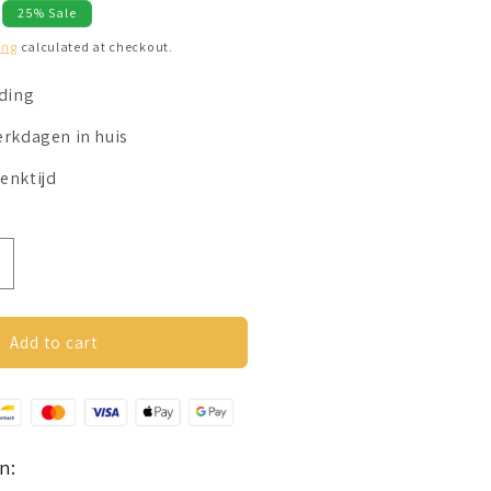
25% Sale
ing
calculated at checkout.
nding
erkdagen in huis
enktijd
ncrease
uantity
or
orbellen
Add to cart
oor
ordopjes
Steentjes)
oudkleurig
n: