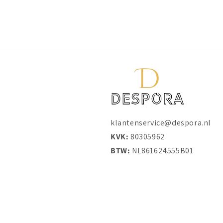
klantenservice@despora.nl
KVK:
80305962
BTW:
NL861624555B01