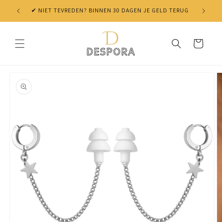
Skip to
✔ NIET TEVREDEN? BINNEN 30 DAGEN JE GELD TERUG
content
Cart
Skip to
product
information