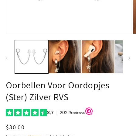
Open
O
media
m
1
2
in
in
modal
m
Oorbellen Voor Oordopjes
(Ster) Zilver RVS
Regular
$30.00
price