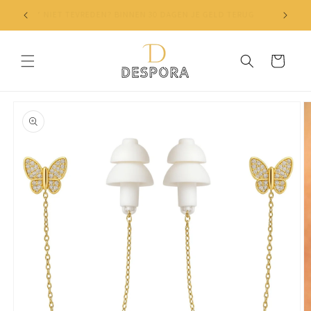
Skip to
✔ NIET TEVREDEN? BINNEN 30 DAGEN JE GELD TERUG
content
Cart
Skip to
product
information