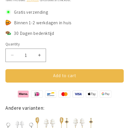
Taxes included.
Shipping
calculated at checkout.
Gratis verzending
Binnen 1-2 werkdagen in huis
30 Dagen bedenktijd
Quantity
Decrease
Increase
quantity
quantity
for
for
Oorbellen
Oorbellen
Add to cart
Voor
Voor
Oordopjes
Oordopjes
(Vlinder)
(Vlinder)
Goudkleurig
Goudkleurig
Andere varianten: