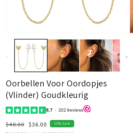
Open
O
media
m
1
2
in
in
modal
m
Oorbellen Voor Oordopjes
(Vlinder) Goudkleurig
Regular
Sale
$48.00
$36.00
25% Sale
price
price