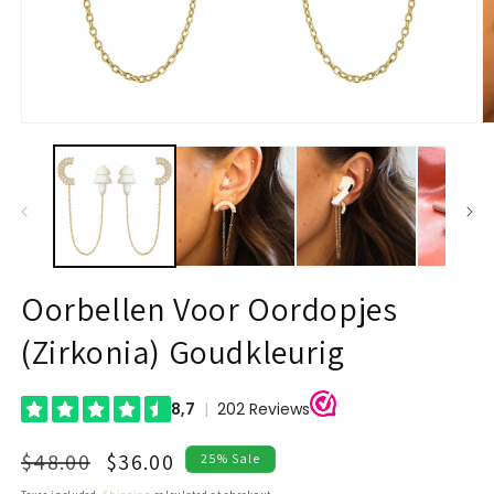
Open
O
media
m
1
2
in
in
modal
m
Oorbellen Voor Oordopjes
(Zirkonia) Goudkleurig
Regular
Sale
$48.00
$36.00
25% Sale
price
price