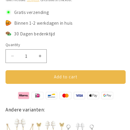
Taxes included.
Shipping
calculated at checkout.
Gratis verzending
Binnen 1-2 werkdagen in huis
30 Dagen bedenktijd
Quantity
Decrease
Increase
quantity
quantity
for
for
Oorbellen
Oorbellen
Add to cart
Voor
Voor
Oordopjes
Oordopjes
(Zirkonia)
(Zirkonia)
Goudkleurig
Goudkleurig
Andere varianten: