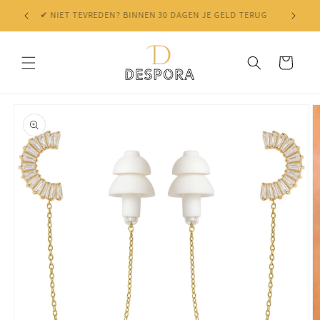
Skip to
✔ NIET TEVREDEN? BINNEN 30 DAGEN JE GELD TERUG
content
Cart
Skip to
product
information