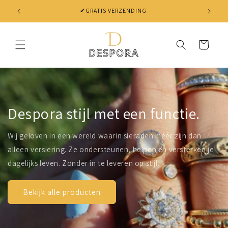
Skip to
✔ NIET TEVREDEN? BINNEN 30 DAGEN JE GELD TERUG
content
Cart
Despora stijl met een functie.
Wij geloven in een wereld waarin sieraden méér zijn dan
alleen versiering. Ze ondersteunen, helpen en versterken je
dagelijks leven. Zonder in te leveren op stijl.
Bekijk alle producten