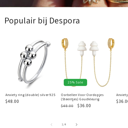
Populair bij Despora
25% Sale
Anxiety ring (double) silver 925
Oorbellen Voor Oordopjes
Anxiety
(Steentjes) Goudkleurig
Regular
$48.00
Regu
$36.0
Regular
Sale
$36.00
$48.00
price
price
price
price
of
1
/
4