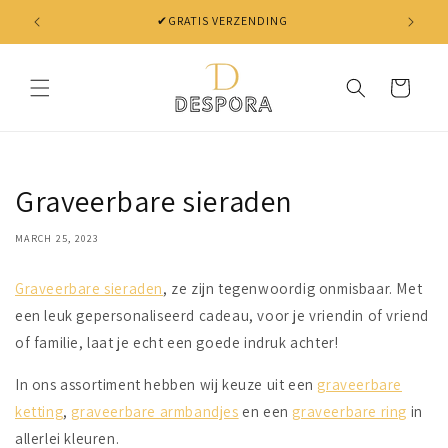
Skip to
✔GRATIS VERZENDING
✔ NIET 
content
Cart
Graveerbare sieraden
MARCH 25, 2023
Graveerbare sieraden
, ze zijn tegenwoordig onmisbaar. Met
een leuk gepersonaliseerd cadeau, voor je vriendin of vriend
of familie, laat je echt een goede indruk achter!
In ons assortiment hebben wij keuze uit een
graveerbare
ketting
,
graveerbare armbandjes
en een
graveerbare ring
in
allerlei kleuren.