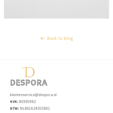
Back to blog
klantenservice@despora.nl
KVK:
80305962
BTW:
NL861624555B01