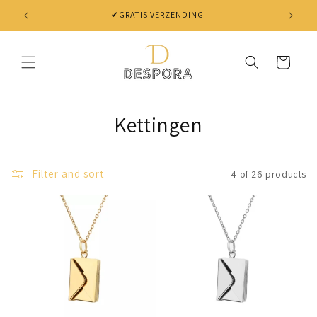
Skip to
✔GRATIS VERZENDING
✔ NIET 
content
Cart
Kettingen
Filter and sort
4 of 26 products