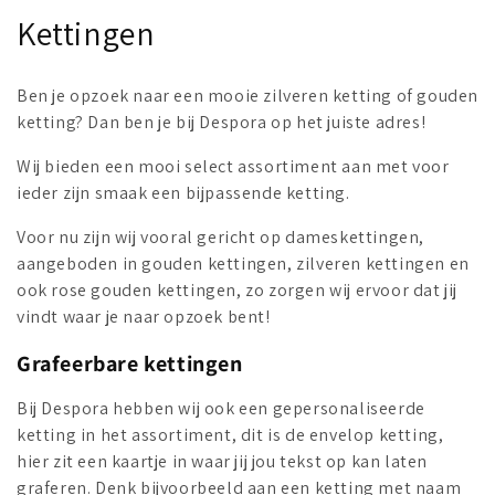
C
Kettingen
o
Ben je opzoek naar een mooie zilveren ketting of gouden
l
ketting? Dan ben je bij Despora op het juiste adres!
l
Wij bieden een mooi select assortiment aan met voor
ieder zijn smaak een bijpassende ketting.
e
c
Voor nu zijn wij vooral gericht op dameskettingen,
aangeboden in gouden kettingen, zilveren kettingen en
t
ook rose gouden kettingen, zo zorgen wij ervoor dat jij
vindt waar je naar opzoek bent!
i
Grafeerbare kettingen
o
Bij Despora hebben wij ook een gepersonaliseerde
n
ketting in het assortiment, dit is de envelop ketting,
:
hier zit een kaartje in waar jij jou tekst op kan laten
graferen. Denk bijvoorbeeld aan een ketting met naam