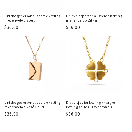
Unieke gepersonaliseerde ketting
Unieke gepersonaliseerde ketting
met envelop Goud
met envelop Zilver
Regular
$36.00
Regular
$36.00
price
price
Unieke gepersonaliseerde ketting
Klavertje vier ketting / hartjes
met envelop Rosé Goud
ketting goud (Graveerbaar)
Regular
$36.00
Regular
$36.00
price
price