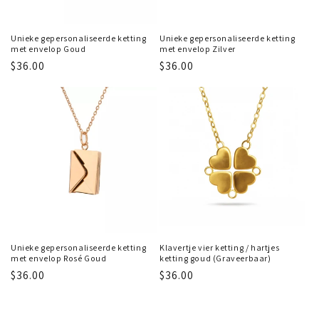
Unieke gepersonaliseerde ketting
Unieke gepersonaliseerde ketting
met envelop Goud
met envelop Zilver
Regular
$36.00
Regular
$36.00
price
price
Unieke gepersonaliseerde ketting
Klavertje vier ketting / hartjes
met envelop Rosé Goud
ketting goud (Graveerbaar)
Regular
$36.00
Regular
$36.00
price
price