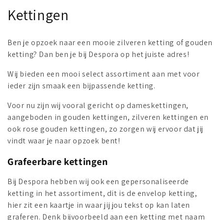
C
Kettingen
o
Ben je opzoek naar een mooie zilveren ketting of gouden
l
ketting? Dan ben je bij Despora op het juiste adres!
l
Wij bieden een mooi select assortiment aan met voor
ieder zijn smaak een bijpassende ketting.
e
c
Voor nu zijn wij vooral gericht op dameskettingen,
aangeboden in gouden kettingen, zilveren kettingen en
t
ook rose gouden kettingen, zo zorgen wij ervoor dat jij
vindt waar je naar opzoek bent!
i
Grafeerbare kettingen
o
Bij Despora hebben wij ook een gepersonaliseerde
n
ketting in het assortiment, dit is de envelop ketting,
:
hier zit een kaartje in waar jij jou tekst op kan laten
graferen. Denk bijvoorbeeld aan een ketting met naam