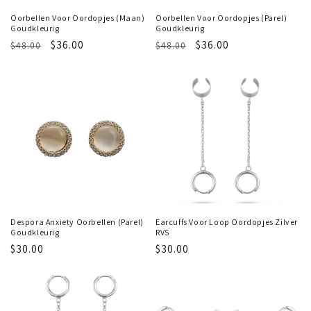
Oorbellen Voor Oordopjes (Maan)
Oorbellen Voor Oordopjes (Parel)
Goudkleurig
Goudkleurig
Regular
Sale
$36.00
Regular
Sale
$36.00
$48.00
$48.00
price
price
price
price
Despora Anxiety Oorbellen (Parel)
Earcuffs Voor Loop Oordopjes Zilver
Goudkleurig
RVS
Regular
$30.00
Regular
$30.00
price
price