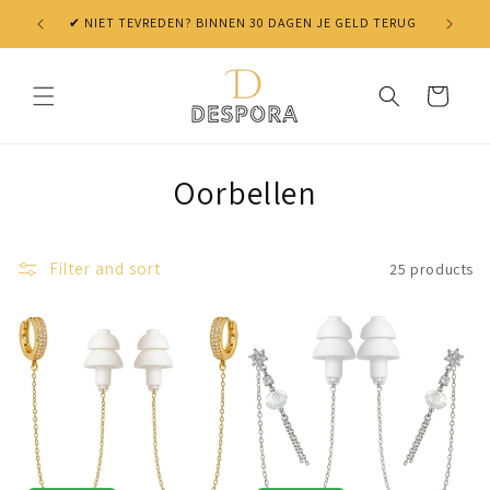
Skip to
✔ NIET TEVREDEN? BINNEN 30 DAGEN JE GELD TERUG
content
Cart
Oorbellen
Filter and sort
25 products