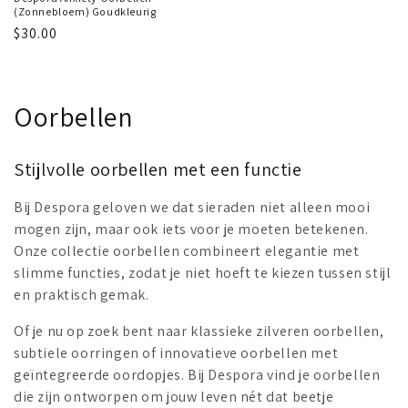
(Zonnebloem) Goudkleurig
Regular
$30.00
price
C
Oorbellen
o
Stijlvolle oorbellen met een functie
l
Bij Despora geloven we dat sieraden niet alleen mooi
l
mogen zijn, maar ook iets voor je moeten betekenen.
e
Onze collectie oorbellen combineert elegantie met
slimme functies, zodat je niet hoeft te kiezen tussen stijl
c
en praktisch gemak.
t
Of je nu op zoek bent naar klassieke zilveren oorbellen,
subtiele oorringen of innovatieve oorbellen met
i
geïntegreerde oordopjes. Bij Despora vind je oorbellen
o
die zijn ontworpen om jouw leven nét dat beetje