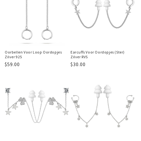
Oorbellen Voor Loop Oordopjes
Earcuffs Voor Oordopjes (Ster)
Zilver 925
Zilver RVS
Regular
$59.00
Regular
$30.00
price
price