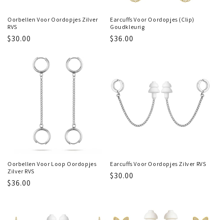
Oorbellen Voor Oordopjes Zilver
Earcuffs Voor Oordopjes (Clip)
RVS
Goudkleurig
Regular
$30.00
Regular
$36.00
price
price
Oorbellen Voor Loop Oordopjes
Earcuffs Voor Oordopjes Zilver RVS
Zilver RVS
Regular
$30.00
Regular
$36.00
price
price