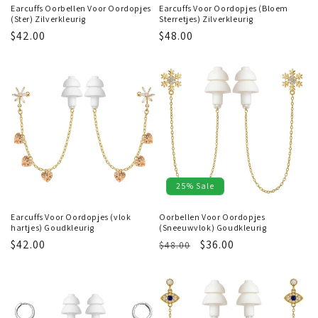
Earcuffs Oorbellen Voor Oordopjes
Earcuffs Voor Oordopjes (Bloem
(Ster) Zilverkleurig
Sterretjes) Zilverkleurig
Regular
$42.00
Regular
$48.00
price
price
25% Sale
Earcuffs Voor Oordopjes (vlok
Oorbellen Voor Oordopjes
hartjes) Goudkleurig
(Sneeuwvlok) Goudkleurig
Regular
$42.00
Regular
Sale
$36.00
$48.00
price
price
price