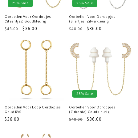
25% Sale
25% Sale
Oorbellen Voor Oordopjes
Oorbellen Voor Oordopjes
(Steentjes) Goudkleurig
(Sliertjes) Zilverkleurig
Regular
Sale
$36.00
Regular
Sale
$36.00
$48.00
$48.00
price
price
price
price
25% Sale
Oorbellen Voor Loop Oordopjes
Oorbellen Voor Oordopjes
Goud RVS
(Zirkonia) Goudkleurig
Regular
$36.00
Regular
Sale
$36.00
$48.00
price
price
price