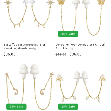
25% Sale
Earcuffs Voor Oordopjes (Ster
Oorbellen Voor Oordopjes (Vlinder)
Kwastjes) Goudkleurig
Goudkleurig
Regular
$36.00
Regular
Sale
$36.00
$48.00
price
price
price
25% Sale
25% Sale