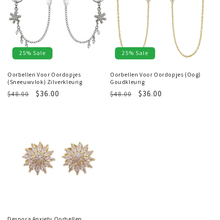
25% Sale
25% Sale
Oorbellen Voor Oordopjes
Oorbellen Voor Oordopjes (Oog)
(Sneeuwvlok) Zilverkleurig
Goudkleurig
Regular
Sale
$36.00
Regular
Sale
$36.00
$48.00
$48.00
price
price
price
price
Despora Anxiety Oorbellen