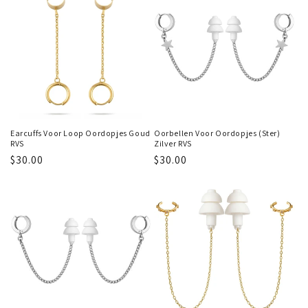
Earcuffs Voor Loop Oordopjes Goud
Oorbellen Voor Oordopjes (Ster)
RVS
Zilver RVS
Regular
$30.00
Regular
$30.00
price
price