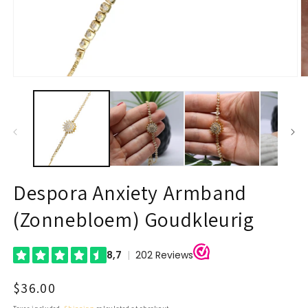
Open
O
media
m
1
2
in
in
modal
m
Despora Anxiety Armband
(Zonnebloem) Goudkleurig
Regular
$36.00
price