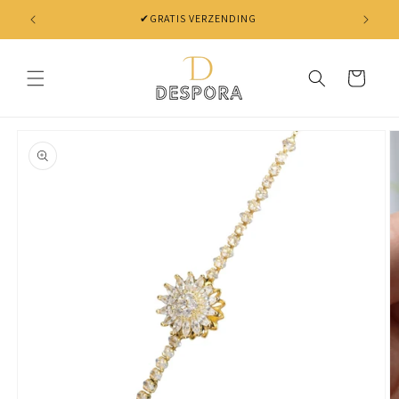
Skip to
✔GRATIS VERZENDING
content
Cart
Skip to
product
information