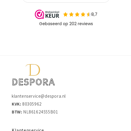
klantenservice@despora.nl
KVK:
80305962
BTW:
NL861624555B01
Klantenservice