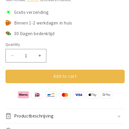
Taxes included.
Shipping
calculated at checkout.
Gratis verzending
Binnen 1-2 werkdagen in huis
30 Dagen bedenktijd
Quantity
Decrease
Increase
quantity
quantity
for
for
Despora
Despora
Add to cart
Anxiety
Anxiety
Armband
Armband
(Zonnebloem)
(Zonnebloem)
Goudkleurig
Goudkleurig
Productbeschrijving