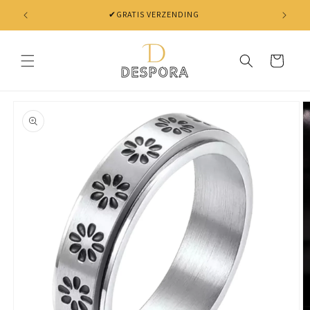
Skip to
content
Cart
Skip to
product
information