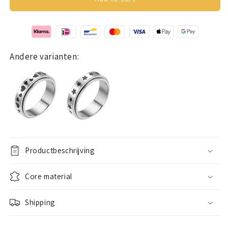
Ring
Ring
(Bloemetjes)
(Bloemetjes)
Zilver
Zilver
Andere varianten:
Productbeschrijving
Core material
Shipping