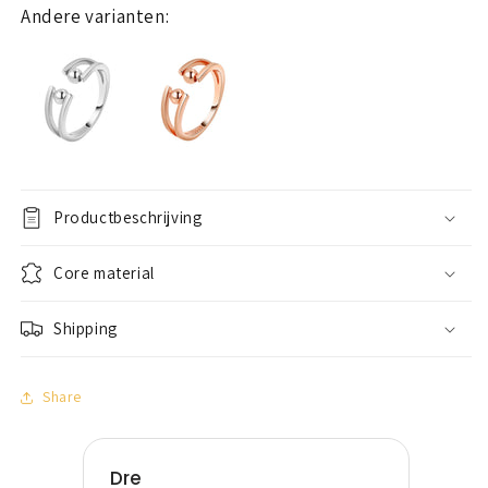
gold
gold
Andere varianten:
plated
plated
Productbeschrijving
Core material
Shipping
Share