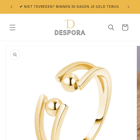
Skip to
✔ NIET TEVREDEN? BINNEN 30 DAGEN JE GELD TERUG
content
Cart
Skip to
product
information