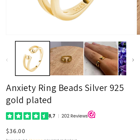
Open
O
media
m
1
2
in
in
modal
m
Anxiety Ring Beads Silver 925
gold plated
Regular
$36.00
price