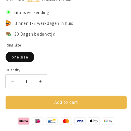
Taxes included.
Shipping
calculated at checkout.
Gratis verzending
Binnen 1-2 werkdagen in huis
30 Dagen bedenktijd
Ring Size
one size
Quantity
Decrease
Increase
quantity
quantity
for
for
Anxiety
Anxiety
Add to cart
Ring
Ring
Beads
Beads
Silver
Silver
925
925