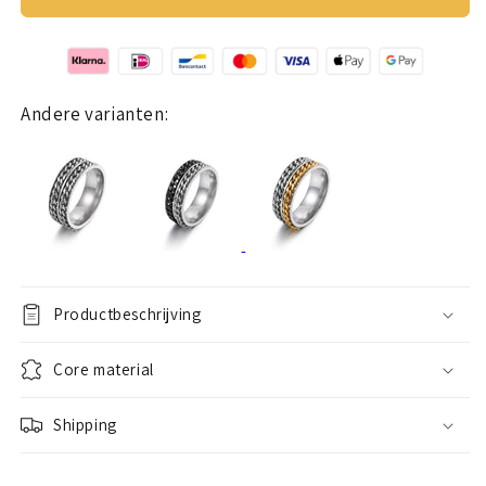
ring
ring
(double
(double
chain)
chain)
black
black
Andere varianten:
Productbeschrijving
Core material
Shipping