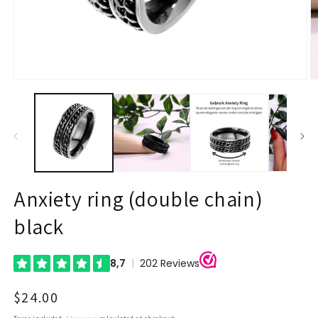
Open
O
media
m
1
2
in
in
modal
m
Anxiety ring (double chain)
black
Regular
$24.00
price