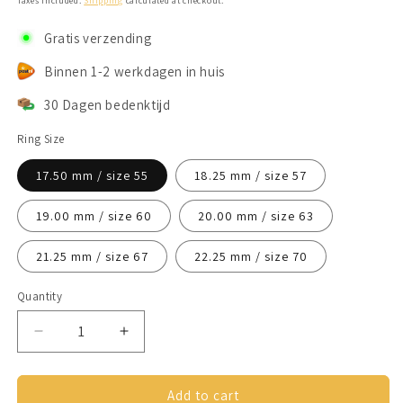
Taxes included.
Shipping
calculated at checkout.
Gratis verzending
Binnen 1-2 werkdagen in huis
30 Dagen bedenktijd
Ring Size
17.50 mm / size 55
18.25 mm / size 57
19.00 mm / size 60
20.00 mm / size 63
21.25 mm / size 67
22.25 mm / size 70
Quantity
Decrease
Increase
quantity
quantity
for
for
Anxiety
Anxiety
Add to cart