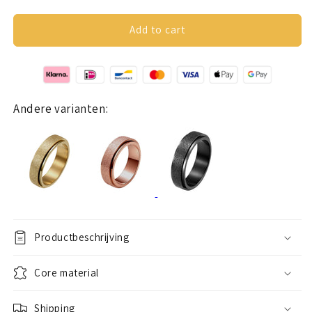
quantity
quantity
for
for
Anxiety
Anxiety
Add to cart
ring
ring
(Glitter)
(Glitter)
Silver
Silver
Andere varianten:
Productbeschrijving
Core material
Shipping