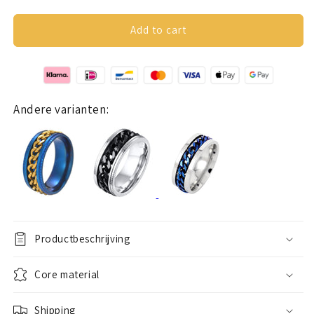
quantity
quantity
for
for
Anxiety
Anxiety
Add to cart
ring
ring
(chain)
(chain)
blue-
blue-
black
black
Andere varianten:
Productbeschrijving
Core material
Shipping