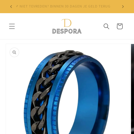
Skip to
✔ NIET TEVREDEN? BINNEN 30 DAGEN JE GELD TERUG
content
Cart
Skip to
product
information