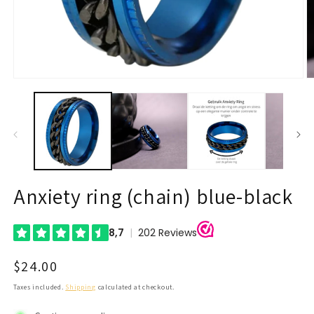
Open
O
media
m
1
2
in
in
modal
m
Anxiety ring (chain) blue-black
Regular
$24.00
price
Taxes included.
Shipping
calculated at checkout.