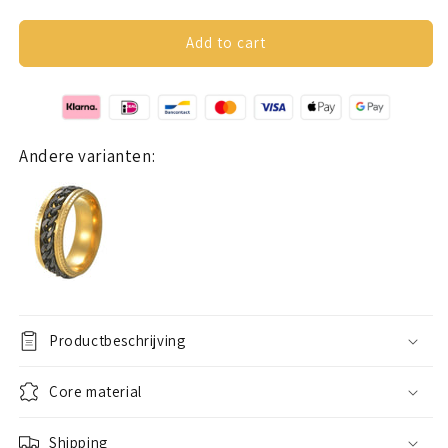
quantity
quantity
for
for
Anxiety
Anxiety
Add to cart
ring
ring
(chain)
(chain)
gold-
gold-
gold
gold
Andere varianten:
Productbeschrijving
Core material
Shipping