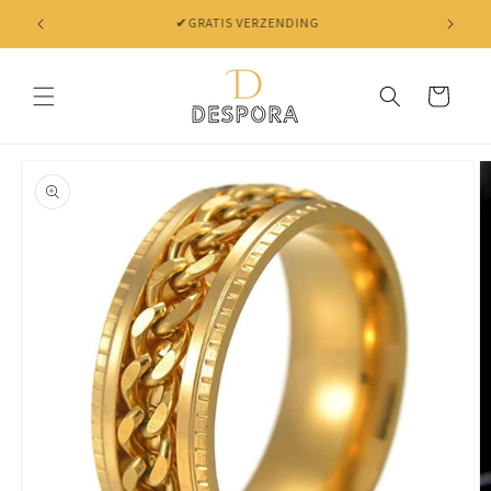
Skip to
✔ NIET TEVREDEN? BINNEN 30 DAGEN JE GELD TERUG
content
Cart
Skip to
product
information