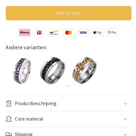
quantity
quantity
for
for
Anxiety
Anxiety
Add to cart
ring
ring
(chain)
(chain)
blue
blue
chain
chain
Andere varianten:
Productbeschrijving
Core material
Shipping