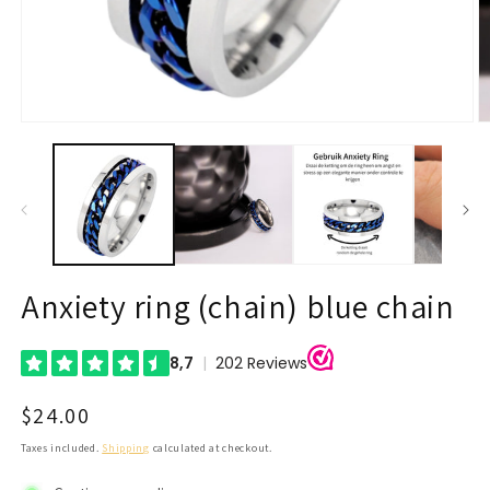
Open
O
media
m
1
2
in
in
modal
m
Anxiety ring (chain) blue chain
Regular
$24.00
price
Taxes included.
Shipping
calculated at checkout.