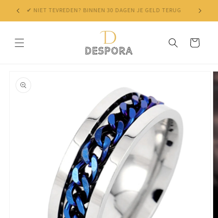
Skip to
✔ NIET TEVREDEN? BINNEN 30 DAGEN JE GELD TERUG
content
Cart
Skip to
product
information