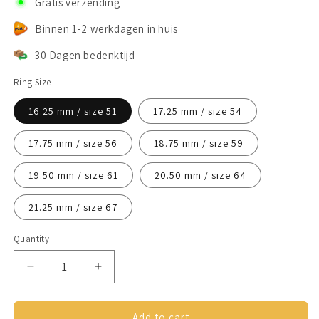
Gratis verzending
Binnen 1-2 werkdagen in huis
30 Dagen bedenktijd
Ring Size
16.25 mm / size 51
17.25 mm / size 54
17.75 mm / size 56
18.75 mm / size 59
19.50 mm / size 61
20.50 mm / size 64
21.25 mm / size 67
Quantity
Decrease
Increase
quantity
quantity
for
for
Anxiety
Anxiety
Add to cart