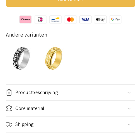
ring
ring
(norwegian)
(norwegian)
black
black
Andere varianten:
Productbeschrijving
Core material
Shipping