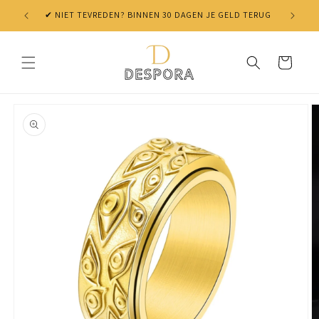
Skip to
✔ NIET TEVREDEN? BINNEN 30 DAGEN JE GELD TERUG
content
Cart
Skip to
product
information