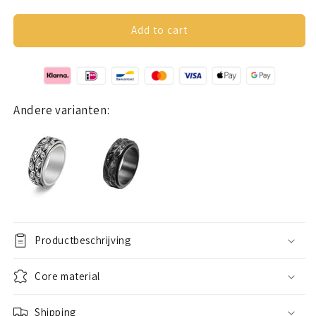
quantity
quantity
for
for
Anxiety
Anxiety
Add to cart
ring
ring
(eyes)
(eyes)
gold
gold
Andere varianten:
Productbeschrijving
Core material
Shipping