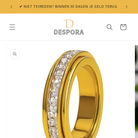
Skip to
✔ NIET TEVREDEN? BINNEN 30 DAGEN JE GELD TERUG
content
Cart
Skip to
product
information