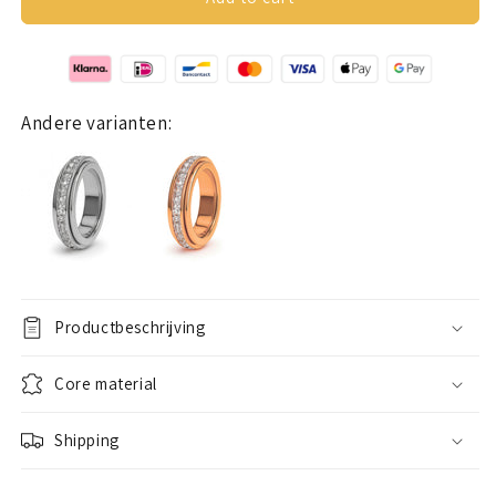
ring
ring
(stones)
(stones)
gold
gold
Andere varianten:
Productbeschrijving
Core material
Shipping