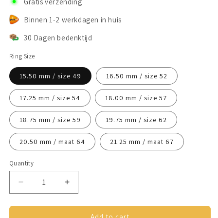
Gratis verzending
Binnen 1-2 werkdagen in huis
30 Dagen bedenktijd
Ring Size
15.50 mm / size 49
16.50 mm / size 52
17.25 mm / size 54
18.00 mm / size 57
18.75 mm / size 59
19.75 mm / size 62
20.50 mm / maat 64
21.25 mm / maat 67
Quantity
Decrease
Increase
quantity
quantity
for
for
Anxiety
Anxiety
Add to cart