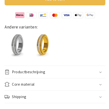
ring
ring
(stones)
(stones)
rosé
rosé
gold
gold
Andere varianten:
Productbeschrijving
Core material
Shipping