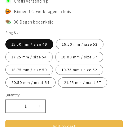
Gratis verzending
Binnen 1-2 werkdagen in huis
30 Dagen bedenktijd
Ring Size
15.50 mm / size 49
16.50 mm / size 52
17.25 mm / size 54
18.00 mm / size 57
18.75 mm / size 59
19.75 mm / size 62
20.50 mm / maat 64
21.25 mm / maat 67
Quantity
Decrease
Increase
quantity
quantity
for
for
Anxiety
Anxiety
Add to cart