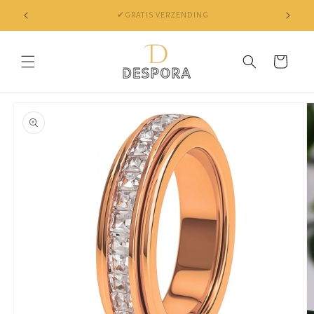
Skip to
✔ NIET TEVREDEN? BINNEN 30 DAGEN JE GELD TERUG
content
Cart
Skip to
product
information