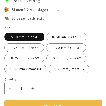
Gratis verzending
Binnen 1-2 werkdagen in huis
30 Dagen bedenktijd
Size
15.50 mm / size 49
16.50 mm / size 52
17.25 mm / size 54
18.00 mm / size 57
18.75 mm / size 59
19.75 mm / size 62
20.50 mm / maat 64
21.25 mm / maat 67
Quantity
Decrease
Increase
quantity
quantity
for
for
Anxiety
Anxiety
Add to cart