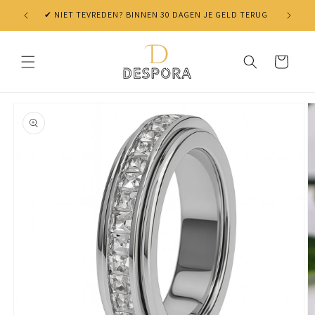
Skip to
✔ NIET TEVREDEN? BINNEN 30 DAGEN JE GELD TERUG
content
Cart
Skip to
product
information