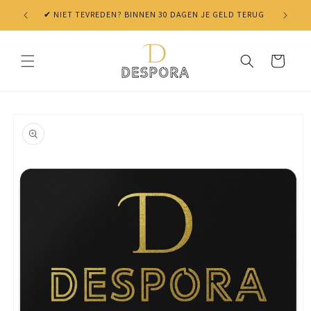
Skip to
✔ NIET TEVREDEN? BINNEN 30 DAGEN JE GELD TERUG
content
Cart
Skip to
product
information