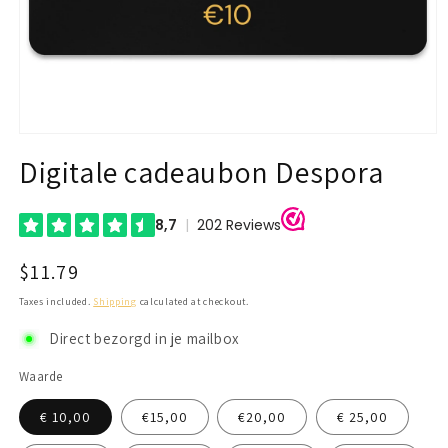
Open
media
Digitale cadeaubon Despora
1
in
modal
Regular
$11.79
price
Taxes included.
Shipping
calculated at checkout.
Direct bezorgd in je mailbox
Waarde
€ 10,00
€15,00
€20,00
€ 25,00