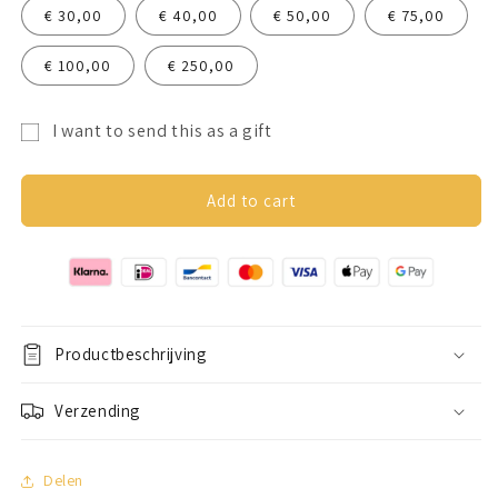
€ 30,00
€ 40,00
€ 50,00
€ 75,00
€ 100,00
€ 250,00
I want to send this as a gift
Gift
card
Add to cart
recipient
form
collapsed
Productbeschrijving
Verzending
Delen