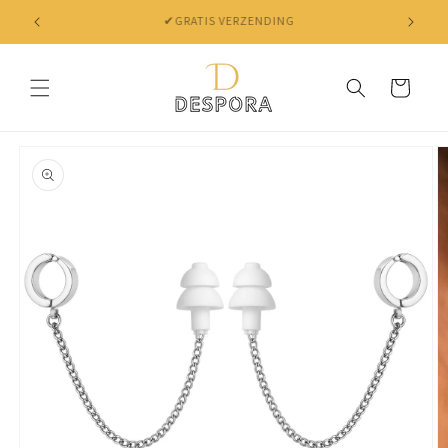
Skip to
✔ NIET TEVREDEN? BINNEN 30 DAGEN JE GELD TERUG
content
Cart
Skip to
product
information