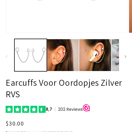
Open
O
media
m
1
2
in
in
modal
m
Earcuffs Voor Oordopjes Zilver
RVS
Regular
$30.00
price