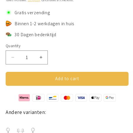
Taxes included.
Shipping
calculated at checkout.
Gratis verzending
Binnen 1-2 werkdagen in huis
30 Dagen bedenktijd
Quantity
Decrease
Increase
quantity
quantity
for
for
Earcuffs
Earcuffs
Add to cart
Voor
Voor
Oordopjes
Oordopjes
Zilver
Zilver
RVS
RVS
Andere varianten: