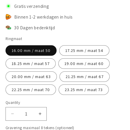
Gratis verzending
Binnen 1-2 werkdagen in huis
30 Dagen bedenktijd
Ringmaat
16.00 mm / maat 50
17.25 mm / maat 54
18.25 mm / maat 57
19.00 mm / maat 60
20.00 mm / maat 63
21.25 mm / maat 67
22.25 mm / maat 70
23.25 mm / maat 73
Quantity
Decrease
Increase
quantity
quantity
Gravering maximaal 8 tekens (optioneel)
for
for