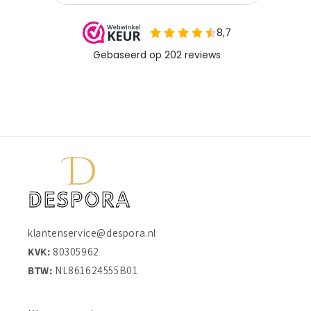
klantenservice@despora.nl
KVK:
80305962
BTW:
NL861624555B01