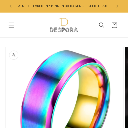
Skip to
✔ NIET TEVREDEN? BINNEN 30 DAGEN JE GELD TERUG
content
Cart
Skip to
product
information