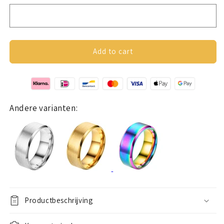
Graveerbare
Graveerbare
Ring
Ring
Rosé
Rosé
Goud
Goud
Add to cart
Andere varianten:
Productbeschrijving