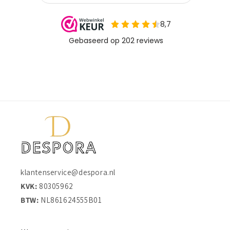
klantenservice@despora.nl
KVK:
80305962
BTW:
NL861624555B01