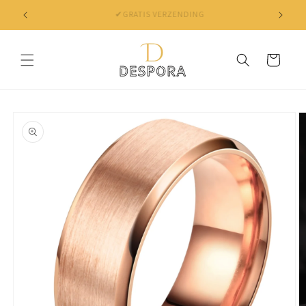
Skip to
✔ NIET TEVREDEN? BINNEN 30 DAGEN JE GELD TERUG
content
Cart
Skip to
product
information