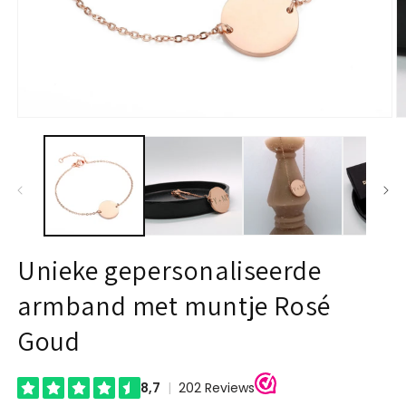
Open
O
media
m
1
2
in
in
modal
m
Unieke gepersonaliseerde
armband met muntje Rosé
Goud