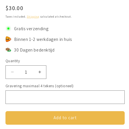
Regular
$30.00
price
Taxes included.
Shipping
calculated at checkout.
Gratis verzending
Binnen 1-2 werkdagen in huis
30 Dagen bedenktijd
Quantity
Decrease
Increase
quantity
quantity
Gravering maximaal 4 tekens (optioneel)
for
for
Unieke
Unieke
gepersonaliseerde
gepersonaliseerde
armband
armband
met
met
muntje
muntje
Add to cart
Rosé
Rosé
Goud
Goud