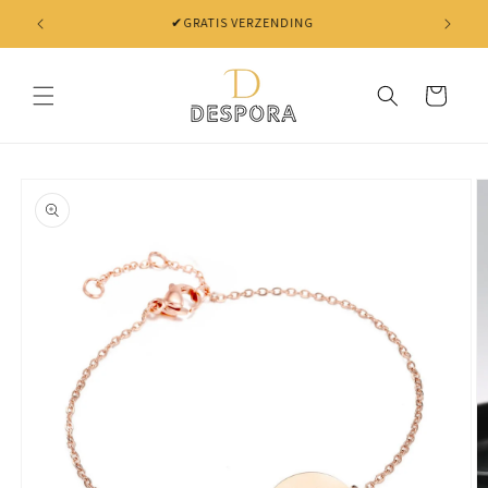
Skip to
✔ NIET TEVREDEN? BINNEN 30 DAGEN JE GELD TERUG
content
Cart
Skip to
product
information