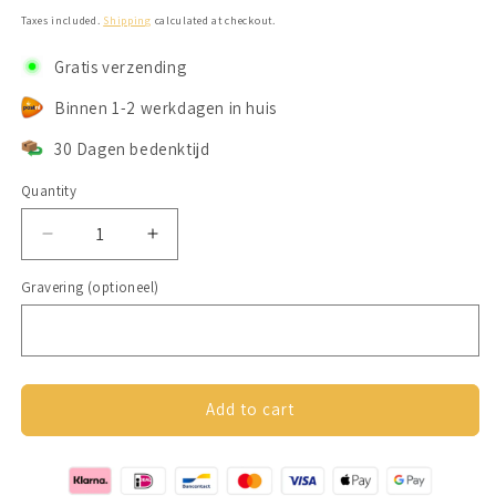
price
Taxes included.
Shipping
calculated at checkout.
Gratis verzending
Binnen 1-2 werkdagen in huis
30 Dagen bedenktijd
Quantity
Decrease
Increase
quantity
quantity
Gravering (optioneel)
for
for
Unieke
Unieke
gepersonaliseerde
gepersonaliseerde
armband
armband
met
met
plaatje
plaatje
Add to cart
Goud
Goud