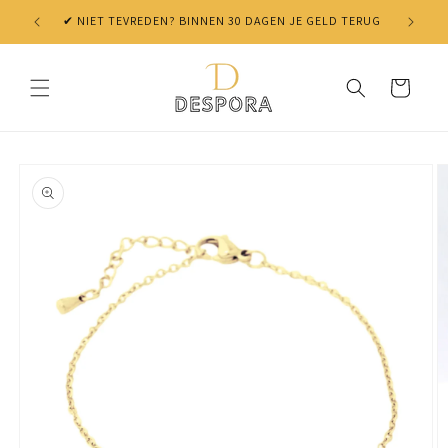
Skip to
✔ NIET TEVREDEN? BINNEN 30 DAGEN JE GELD TERUG
content
Cart
Skip to
product
information