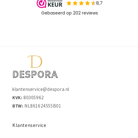
klantenservice@despora.nl
KVK:
80305962
BTW:
NL861624555B01
Klantenservice