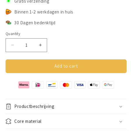
Gratis verzending
Binnen 1-2 werkdagen in huis
30 Dagen bedenktijd
Quantity
Decrease
Increase
quantity
quantity
for
for
Ring
Ring
Add to cart
sizer
sizer
Productbeschrijving
Core material