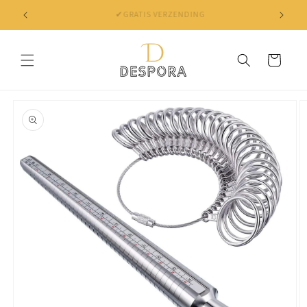
Skip to
✔ NIET TEVREDEN? BINNEN 30 DAGEN JE GELD TERUG
content
Cart
Skip to
product
information